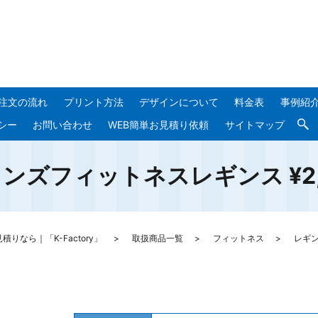
注文の流れ
プリント方法
デザインについて
料金表
事例紹
シー
お問い合わせ
WEB簡単お見積り依頼
サイトマップ
ンズフィットネスレギンス ¥2,
なら｜「K-Factory」
取扱商品一覧
フィットネス
レギ