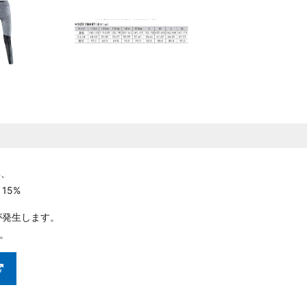
%、
15%
が発生します。
。