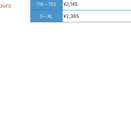
110～150
¥2,145
S～XL
¥2,365