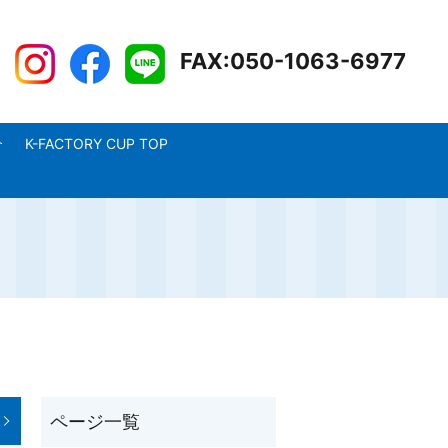
FAX:050-1063-6977
介
K-FACTORY CUP TOP