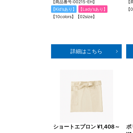
【商品番号:00215-EH】
【商
【Kid’sあり】
【Lady’sあり】
【0
【10colors】【02size】
詳細はこちら
ショートエプロン ¥1,408～
ポ