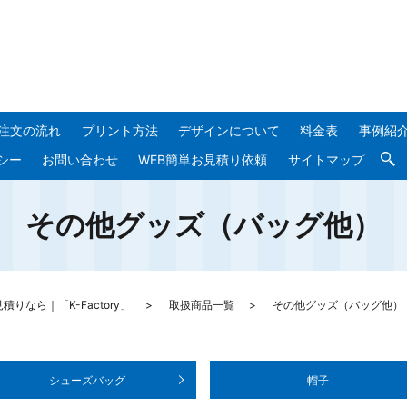
注文の流れ
プリント方法
デザインについて
料金表
事例紹
シー
お問い合わせ
WEB簡単お見積り依頼
サイトマップ
その他グッズ（バッグ他）
なら｜「K-Factory」
取扱商品一覧
その他グッズ（バッグ他）
シューズバッグ
帽子