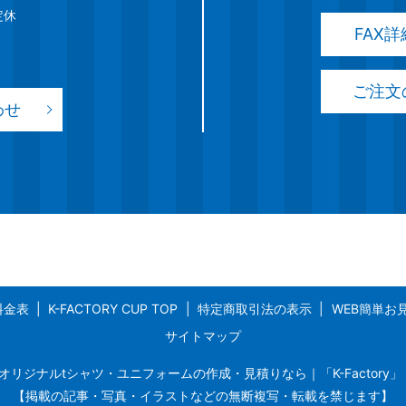
定休
FAX
ご注文
わせ
料金表
K-FACTORY CUP TOP
特定商取引法の表示
WEB簡単お
サイトマップ
戸でオリジナルtシャツ・ユニフォームの作成・見積りなら｜「K-Factory」 All Ri
【掲載の記事・写真・イラストなどの無断複写・転載を禁じます】