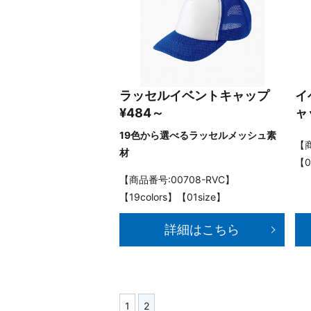
ラッセルイベントキャップ
イ
¥484～
ャ
19色から選べるラッセルメッシュ素
【商
材
【0
【商品番号:00708-RVC】
【19colors】【01size】
詳細はこちら
1
2