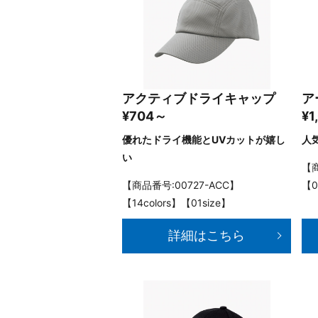
アクティブドライキャップ
ア
¥704～
¥1
優れたドライ機能とUVカットが嬉し
人
い
【商
【商品番号:00727-ACC】
【0
【14colors】【01size】
詳細はこちら