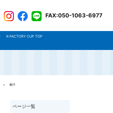
FAX:050-1063-6977
介
K-FACTORY CUP TOP
帽子