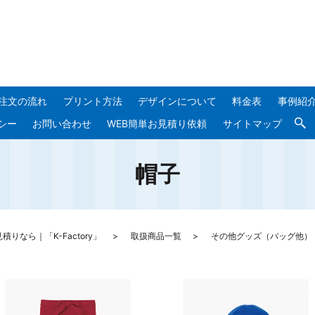
注文の流れ
プリント方法
デザインについて
料金表
事例紹
シー
お問い合わせ
WEB簡単お見積り依頼
サイトマップ
帽子
なら｜「K-Factory」
取扱商品一覧
その他グッズ（バッグ他）