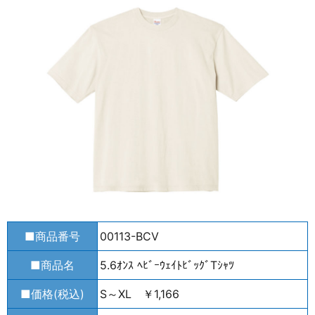
■商品番号
00113-BCV
■商品名
5.6ｵﾝｽ ﾍﾋﾞｰｳｪｲﾄﾋﾞｯｸﾞTｼｬﾂ
■価格(税込)
S～XL ￥1,166