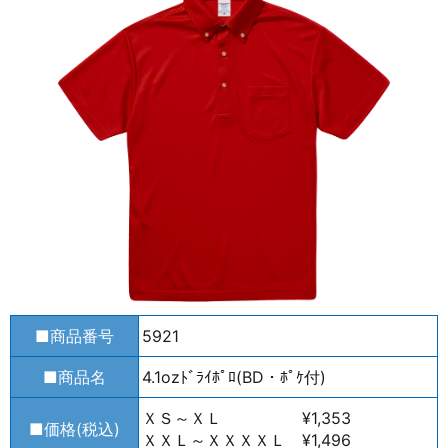
■商品番号
5921
■商品名
4.1ozﾄﾞﾗｲﾎﾟﾛ(BD・ﾎﾟｹ付)
ＸＳ～ＸＬ ¥1,353
■価格(税込)
ＸＸＬ～ＸＸＸＸＬ ¥1,496