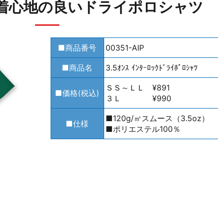
着心地の良いドライポロシャツ
■商品番号
00351-AIP
■商品名
3.5ｵﾝｽ ｲﾝﾀｰﾛｯｸﾄﾞﾗｲﾎﾟﾛｼｬﾂ
ＳＳ～ＬＬ ¥891
■価格(税込)
３Ｌ ¥990
■120g/㎡スムース（3.5oz）
■仕様
■ポリエステル100％