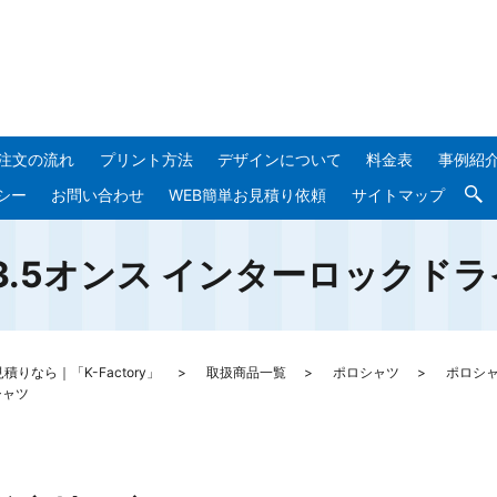
注文の流れ
プリント方法
デザインについて
料金表
事例紹
シー
お問い合わせ
WEB簡単お見積り依頼
サイトマップ
IP 3.5オンス インターロック
なら｜「K-Factory」
取扱商品一覧
ポロシャツ
ポロシ
シャツ