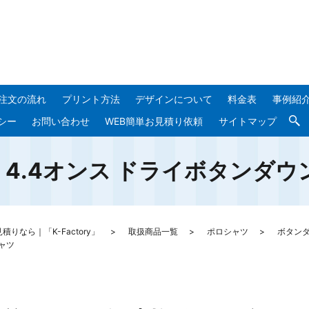
注文の流れ
プリント方法
デザインについて
料金表
事例紹
シー
お問い合わせ
WEB簡単お見積り依頼
サイトマップ
ABP 4.4オンス ドライボタンダ
なら｜「K-Factory」
取扱商品一覧
ポロシャツ
ボタン
シャツ