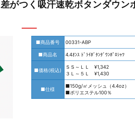
と差がつく吸汗速乾ボタンダウン
■商品番号
00331-ABP
■商品名
4.4ｵﾝｽ ﾄﾞﾗｲﾎﾞﾀﾝﾀﾞｳﾝﾎﾟﾛｼｬﾂ
ＳＳ～ＬＬ ¥1,342
■価格(税込)
３Ｌ～５Ｌ ¥1,430
■150g/㎡メッシュ（4.4oz）
■仕様
■ポリエステル100％