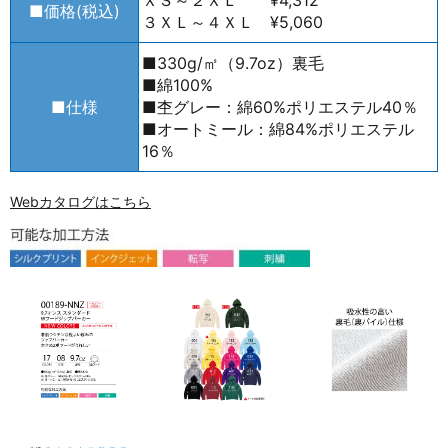
ＸＳ～２ＸＬ ¥4,312
■価格(税込)
３ＸＬ～４ＸＬ ¥5,060
■330g/㎡（9.7oz）裏毛
■綿100%
■仕様
■杢グレー：綿60%ポリエステル40％
■オートミール：綿84%ポリエステル
16％
Webカタログはこちら