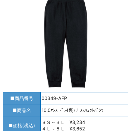
■商品番号
00349-AFP
■商品名
10.0ｵﾝｽ ﾄﾞﾗｲ裏ﾌﾘｰｽｽｳｪｯﾄﾊﾟﾝﾂ
ＳＳ～３Ｌ ¥3,234
■価格(税込)
４Ｌ～５Ｌ ¥3,652