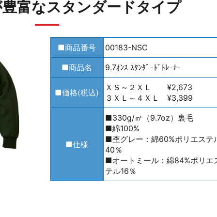
が豊富なスタンダードタイプ
■商品番号
00183-NSC
■商品名
9.7ｵﾝｽ ｽﾀﾝﾀﾞｰﾄﾞﾄﾚｰﾅｰ
ＸＳ～２ＸＬ ¥2,673
■価格(税込)
３ＸＬ～４ＸＬ ¥3,399
■330g/㎡（9.7oz）裏毛
■綿100%
■杢グレー：綿60%ポリエステ
■仕様
40％
■オートミール：綿84%ポリエ
テル16％